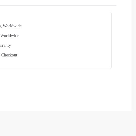
Rated
0
out of 5
ng Worldwide
 Worldwide
rranty
 Checkout