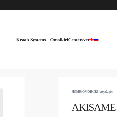
info@byshadow.ge
Kraab Systems
Omoikiri
Centersvet
HOME
›
OMOIKIRI
›
ᲜᲘᲟᲐᲠᲔᲑᲘ
AKISAME 