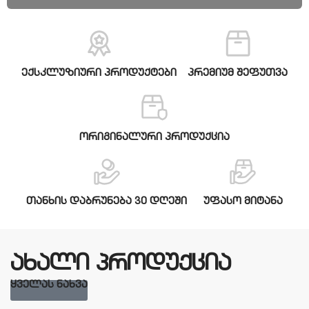
ექსკლუზიური პროდუქტები
პრემიუმ შეფუთვა
ორიგინალური პროდუქცია
თანხის დაბრუნება 30 დღეში
უფასო მიტანა
ახალი პროდუქცია
ᲧᲕᲔᲚᲐᲡ ᲜᲐᲮᲕᲐ