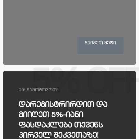
ᲒᲐᲘᲒᲔᲗ ᲛᲔᲢᲘ
5% OF
ᲐᲠ ᲒᲐᲛᲝᲢᲝᲕᲝᲗ!
დარეგისტრირდით და
მიიღეთ 5%-იანი
ფასდაკლება თქვენს
პირველ შეკვეთაზე!