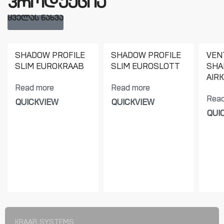
პროდუქცია
ᲧᲕᲔᲚᲐᲡ ᲜᲐᲮᲕᲐ
SHADOW PROFILE
SHADOW PROFILE
VEN
SLIM EUROKRAAB
SLIM EUROSLOTT
SHA
AIRK
Read more
Read more
Read
QUICKVIEW
QUICKVIEW
QUI
KRAAB SYSTEMS