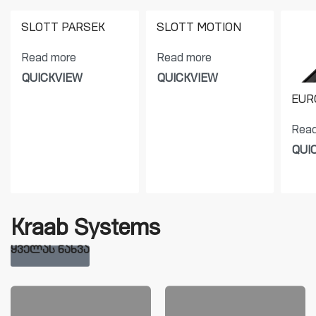
SLOTT PARSEK
SLOTT MOTION
Read more
Read more
QUICKVIEW
QUICKVIEW
EUR
Read
QUI
Kraab Systems
ᲧᲕᲔᲚᲐᲡ ᲜᲐᲮᲕᲐ