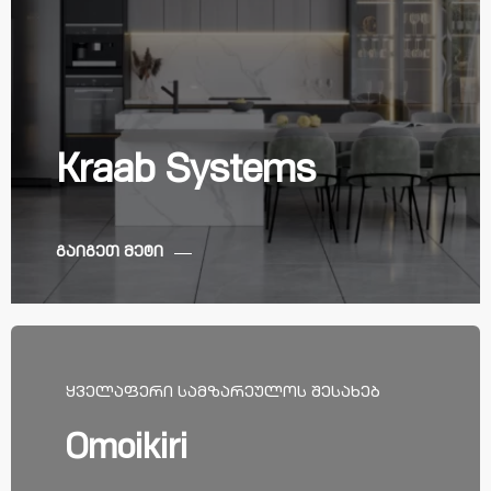
Kraab Systems
გაიგეთ მეტი
ᲧᲕᲔᲚᲐᲤᲔᲠᲘ ᲡᲐᲛᲖᲐᲠᲔᲣᲚᲝᲡ ᲨᲔᲡᲐᲮᲔᲑ
Omoikiri