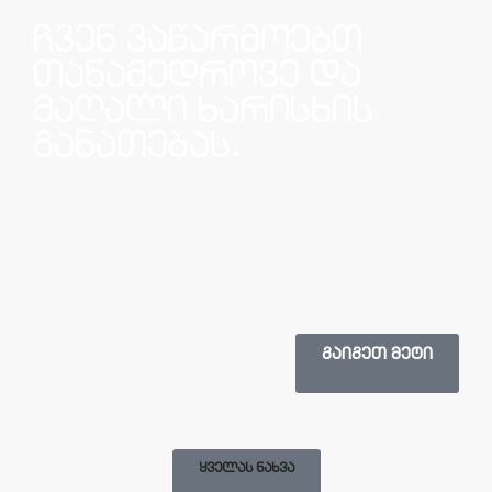
ჩვენ ვაწარმოებთ
თანამედროვე და
მაღალი ხარისხის
განათებას.
ᲒᲐᲘᲒᲔᲗ ᲛᲔᲢᲘ
ᲧᲕᲔᲚᲐᲡ ᲜᲐᲮᲕᲐ