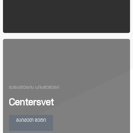
ᲒᲐᲜᲐᲗᲔᲑᲘᲡ ᲡᲘᲡᲢᲔᲛᲔᲑᲘ
Centersvet
ᲒᲐᲘᲒᲔᲗ ᲛᲔᲢᲘ