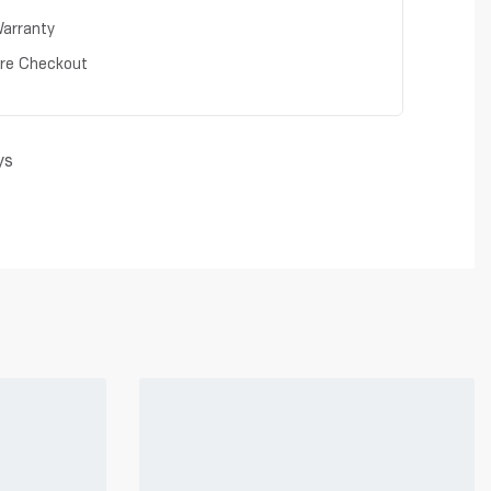
arranty
re Checkout
ys