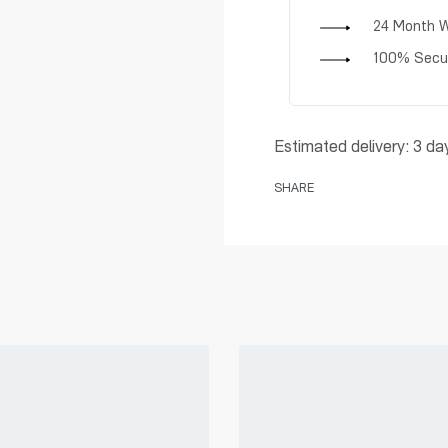
24 Month W
100% Secu
Estimated delivery:
3 da
SHARE