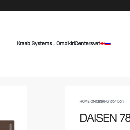
info@byshadow.ge
Kraab Systems
Omoikiri
Centersvet
HOME
›
OMOIKIRI
›
ᲜᲘᲟᲐᲠᲔᲑᲘ
DAISEN 7