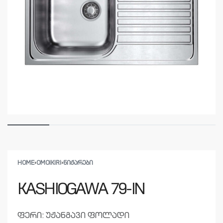
HOME
›
OMOIKIRI
›
ᲜᲘᲟᲐᲠᲔᲑᲘ
KASHIOGAWA 79-IN
ფერი: უჟანგავი ფოლადი