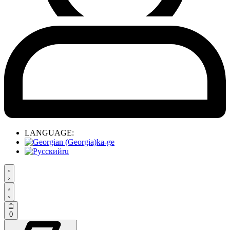
LANGUAGE:
ka-ge
ru
0