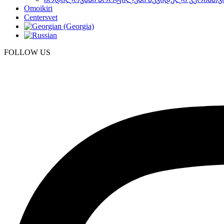
Omoikiri
Centersvet
FOLLOW US