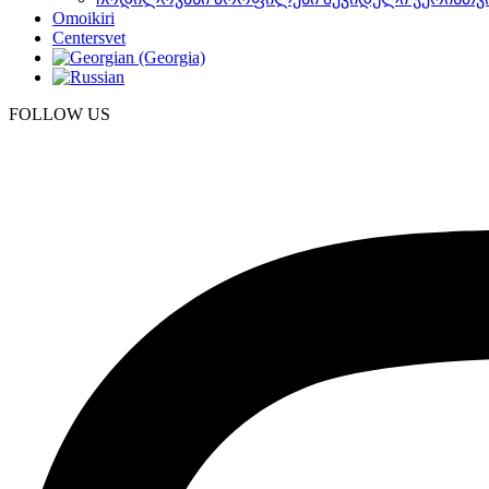
Omoikiri
Centersvet
FOLLOW US