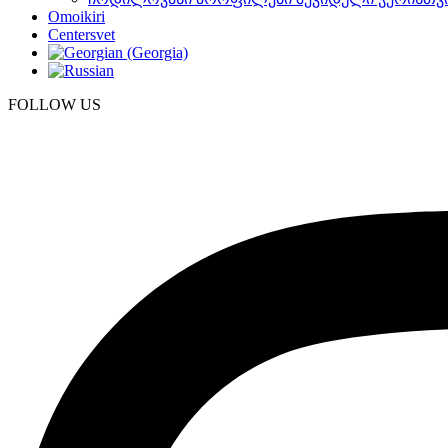
Omoikiri
Centersvet
FOLLOW US