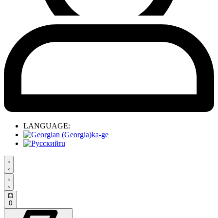
LANGUAGE:
ka-ge
ru
0