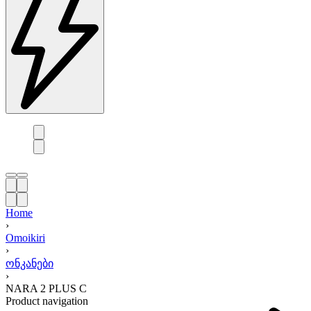
Home
›
Omoikiri
›
ონკანები
›
NARA 2 PLUS C
Product navigation