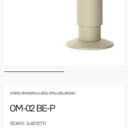
HOME
›
OMOIKIRI
›
ᲡᲐᲞᲜᲘᲡ ᲓᲘᲡᲞᲔᲜᲡᲔᲠᲔᲑᲘ
OM-02 BE-P
ფერი: ვანილი