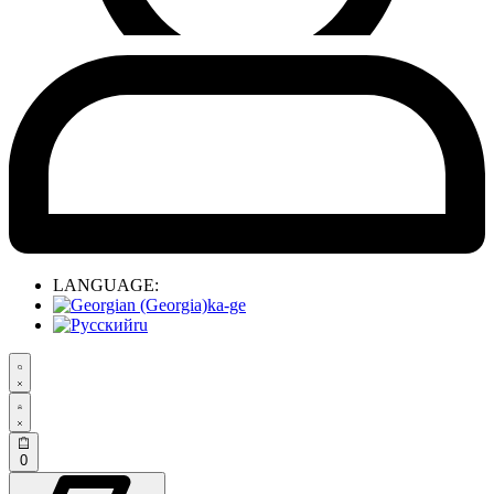
LANGUAGE:
ka-ge
ru
0