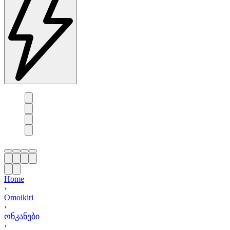
Home
›
Omoikiri
›
ონკანები
›