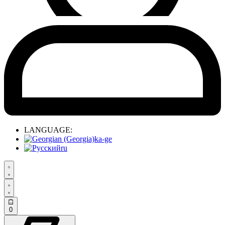
LANGUAGE:
ka-ge
ru
0