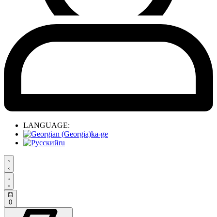
LANGUAGE:
ka-ge
ru
0