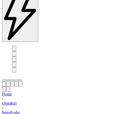
Home
›
Omoikiri
›
ნიჟარები