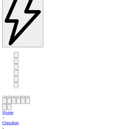
Home
›
Omoikiri
›