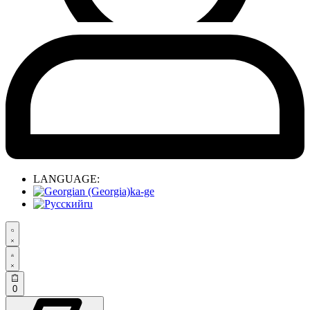
LANGUAGE:
ka-ge
ru
0