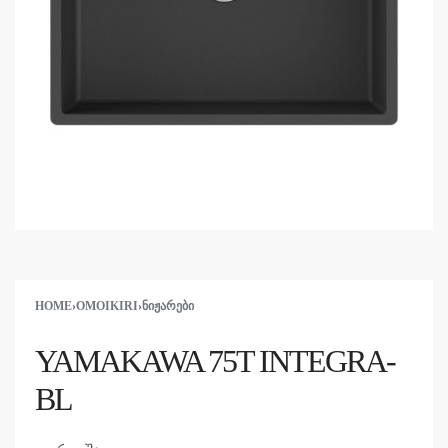
HOME
›
OMOIKIRI
›
ᲜᲘᲟᲐᲠᲔᲑᲘ
YAMAKAWA 75T INTEGRA-
BL