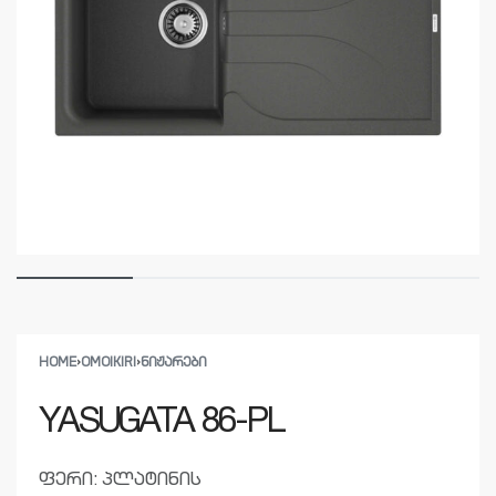
HOME
›
OMOIKIRI
›
ᲜᲘᲟᲐᲠᲔᲑᲘ
YASUGATA 86-PL
ფერი: პლატინის