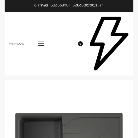
გიორგი სააკაძის II გასასვლელი,# 1
0