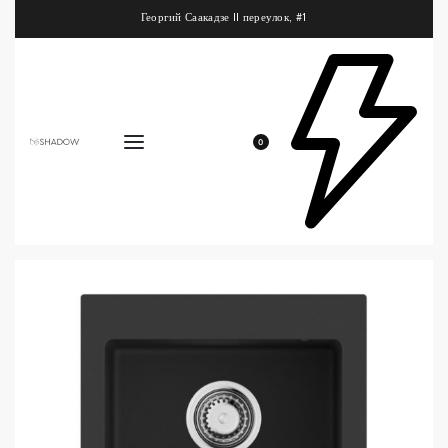
Георгий Саакадзе II переулок, #1
0