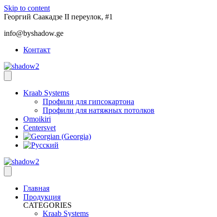
Skip to content
Георгий Саакадзе II переулок, #1
info@byshadow.ge
Контакт
Kraab Systems
Профили для гипсокартона
Профили для натяжных потолков
Omoikiri
Centersvet
Главная
Продукция
CATEGORIES
Kraab Systems