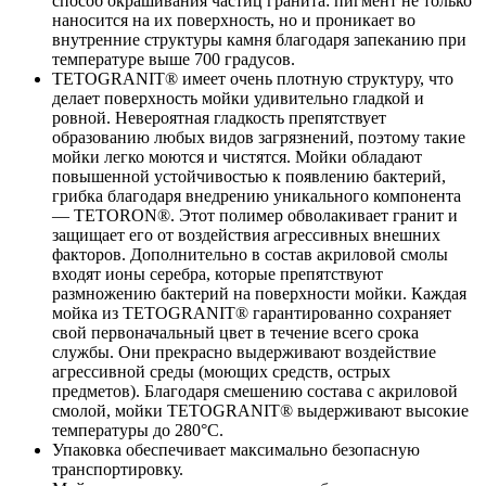
способ окрашивания частиц гранита: пигмент не только
наносится на их поверхность, но и проникает во
внутренние структуры камня благодаря запеканию при
температуре выше 700 градусов.
TETOGRANIT® имеет очень плотную структуру, что
делает поверхность мойки удивительно гладкой и
ровной. Невероятная гладкость препятствует
образованию любых видов загрязнений, поэтому такие
мойки легко моются и чистятся. Мойки обладают
повышенной устойчивостью к появлению бактерий,
грибка благодаря внедрению уникального компонента
— TETORON®. Этот полимер обволакивает гранит и
защищает его от воздействия агрессивных внешних
факторов. Дополнительно в состав акриловой смолы
входят ионы серебра, которые препятствуют
размножению бактерий на поверхности мойки. Каждая
мойка из TETOGRANIT® гарантированно сохраняет
свой первоначальный цвет в течение всего срока
службы. Они прекрасно выдерживают воздействие
агрессивной среды (моющих средств, острых
предметов). Благодаря смешению состава с акриловой
смолой, мойки TETOGRANIT® выдерживают высокие
температуры до 280°С.
Упаковка обеспечивает максимально безопасную
транспортировку.