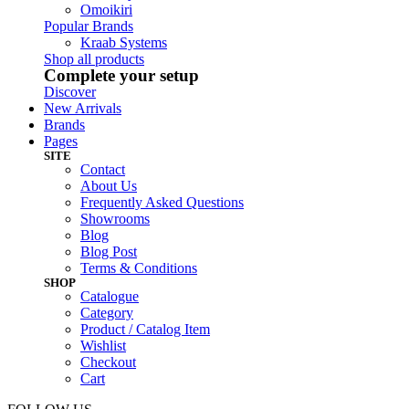
Omoikiri
Popular Brands
Kraab Systems
Shop all products
Complete your setup
Discover
New Arrivals
Brands
Pages
SITE
Contact
About Us
Frequently Asked Questions
Showrooms
Blog
Blog Post
Terms & Conditions
SHOP
Catalogue
Category
Product / Catalog Item
Wishlist
Checkout
Cart