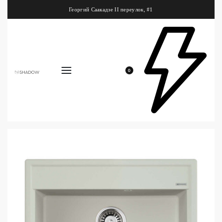
Георгий Саакадзе II переулок, #1
0