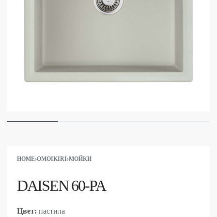
HOME
›
OMOIKIRI
›
МОЙКИ
DAISEN 60-PA
Цвет:
пастила