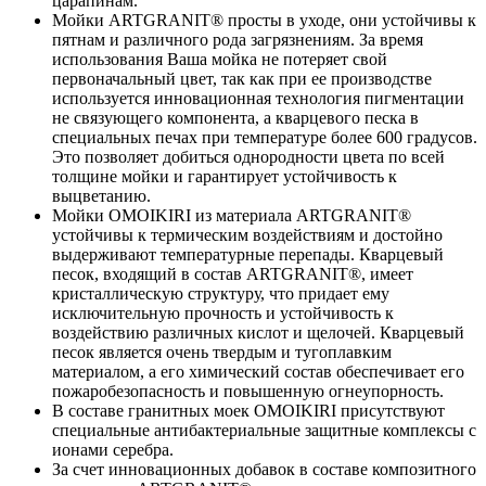
царапинам.
Мойки ARTGRANIT® просты в уходе, они устойчивы к
пятнам и различного рода загрязнениям. За время
использования Ваша мойка не потеряет свой
первоначальный цвет, так как при ее производстве
используется инновационная технология пигментации
не связующего компонента, а кварцевого песка в
специальных печах при температуре более 600 градусов.
Это позволяет добиться однородности цвета по всей
толщине мойки и гарантирует устойчивость к
выцветанию.
Мойки OMOIKIRI из материала ARTGRANIT®
устойчивы к термическим воздействиям и достойно
выдерживают температурные перепады. Кварцевый
песок, входящий в состав ARTGRANIT®, имеет
кристаллическую структуру, что придает ему
исключительную прочность и устойчивость к
воздействию различных кислот и щелочей. Кварцевый
песок является очень твердым и тугоплавким
материалом, а его химический состав обеспечивает его
пожаробезопасность и повышенную огнеупорность.
В составе гранитных моек OMOIKIRI присутствуют
специальные антибактериальные защитные комплексы с
ионами серебра.
За счет инновационных добавок в составе композитного