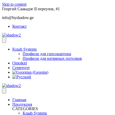
Skip to content
Георгий Саакадзе II переулок, #1
info@byshadow.ge
Контакт
Kraab Systems
Профили для гипсокартона
Профили для натяжных потолков
Omoikiri
Centersvet
Главная
Продукция
CATEGORIES
Kraab Systems