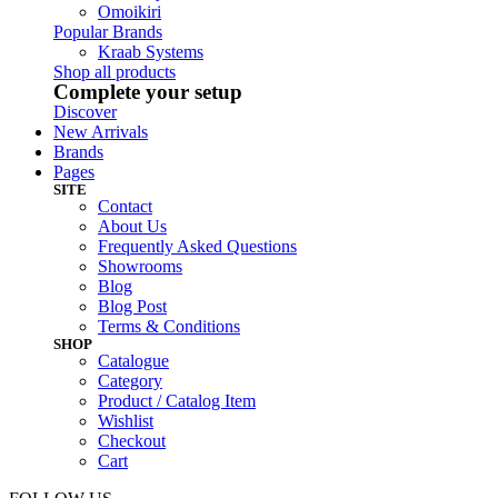
Omoikiri
Popular Brands
Kraab Systems
Shop all products
Complete your setup
Discover
New Arrivals
Brands
Pages
SITE
Contact
About Us
Frequently Asked Questions
Showrooms
Blog
Blog Post
Terms & Conditions
SHOP
Catalogue
Category
Product / Catalog Item
Wishlist
Checkout
Cart