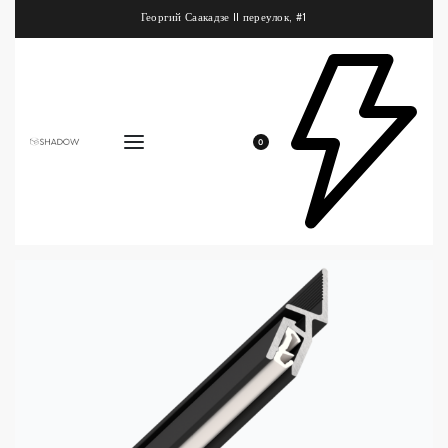
Георгий Саакадзе II переулок, #1
0