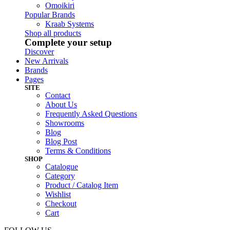
Omoikiri
Popular Brands
Kraab Systems
Shop all products
Complete your setup
Discover
New Arrivals
Brands
Pages
SITE
Contact
About Us
Frequently Asked Questions
Showrooms
Blog
Blog Post
Terms & Conditions
SHOP
Catalogue
Category
Product / Catalog Item
Wishlist
Checkout
Cart