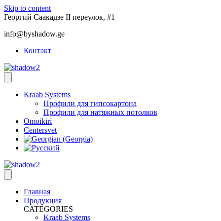
Skip to content
Георгий Саакадзе II переулок, #1
info@byshadow.ge
Контакт
Kraab Systems
Профили для гипсокартона
Профили для натяжных потолков
Omoikiri
Centersvet
Главная
Продукция
CATEGORIES
Kraab Systems