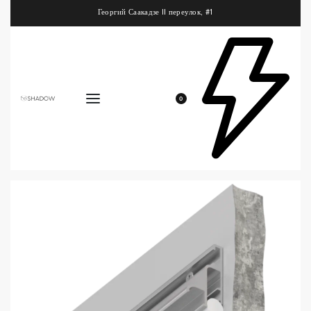
Георгий Саакадзе II переулок, #1
0