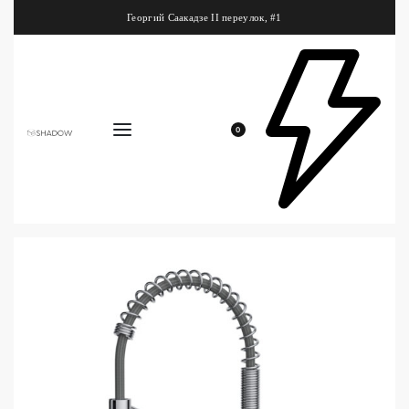
Георгий Саакадзе II переулок, #1
0