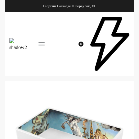
Георгий Саакадзе II переулок, #1
0