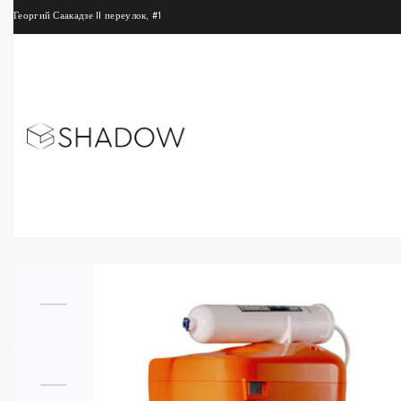
Георгий Саакадзе II переулок, #1