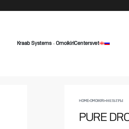
info@byshadow.ge
Kraab Systems
Omoikiri
Centersvet
HOME
›
OMOIKIRI
›
ФИЛЬТРЫ
PURE DROP