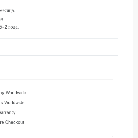
месяца.
д.
-2 года.
Rated
0
out of 5
ing Worldwide
ns Worldwide
arranty
re Checkout