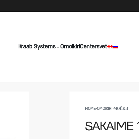
info@byshadow.ge
Kraab Systems
Omoikiri
Centersvet
HOME
›
OMOIKIRI
›
МОЙКИ
SAKAIME 