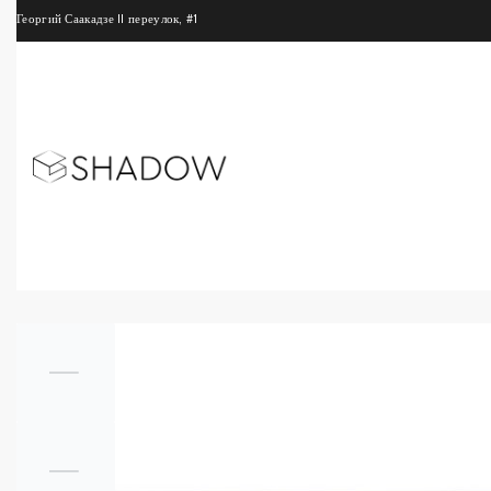
Георгий Саакадзе II переулок, #1