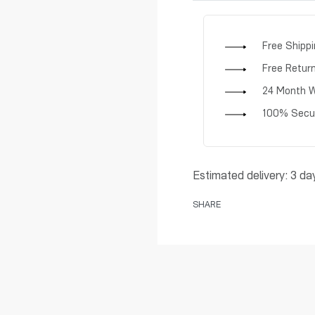
Free Shipp
Free Retur
24 Month W
100% Secu
Estimated delivery:
3 da
SHARE