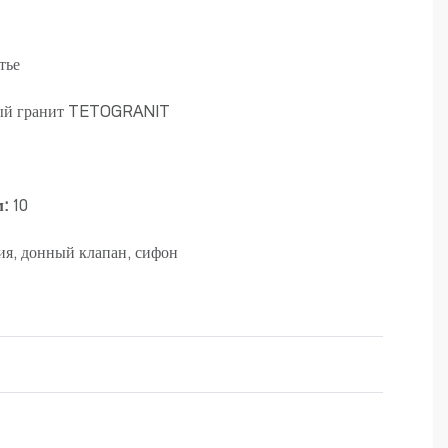
тье
ый гранит TETOGRANIT
м:
10
я, донный клапан, сифон
Rated
0
out of 5