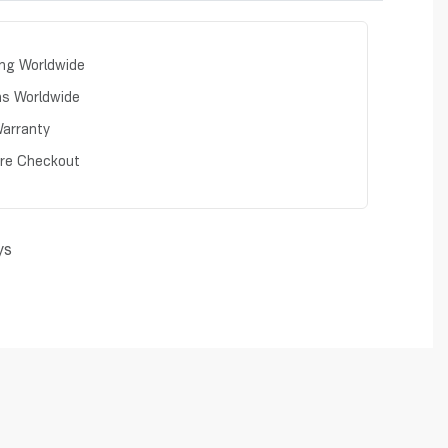
ing Worldwide
ns Worldwide
arranty
re Checkout
ys