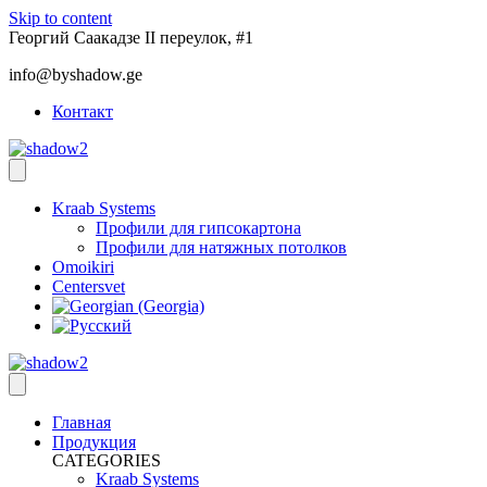
Skip to content
Георгий Саакадзе II переулок, #1
info@byshadow.ge
Контакт
Kraab Systems
Профили для гипсокартона
Профили для натяжных потолков
Omoikiri
Centersvet
Главная
Продукция
CATEGORIES
Kraab Systems