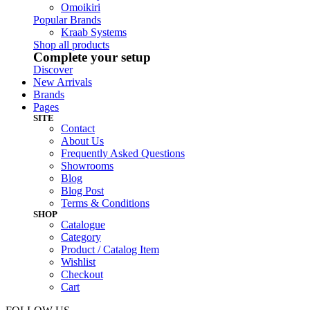
Omoikiri
Popular Brands
Kraab Systems
Shop all products
Complete your setup
Discover
New Arrivals
Brands
Pages
SITE
Contact
About Us
Frequently Asked Questions
Showrooms
Blog
Blog Post
Terms & Conditions
SHOP
Catalogue
Category
Product / Catalog Item
Wishlist
Checkout
Cart