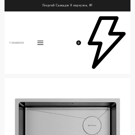
Георгий Саакадзе II переулок, #1
0