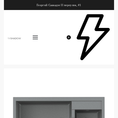
Георгий Саакадзе II переулок, #1
0