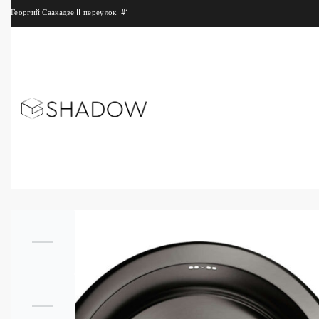
Георгий Саакадзе II переулок, #1