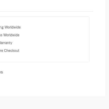
Rated
0
out of 5
ing Worldwide
ns Worldwide
arranty
re Checkout
ys