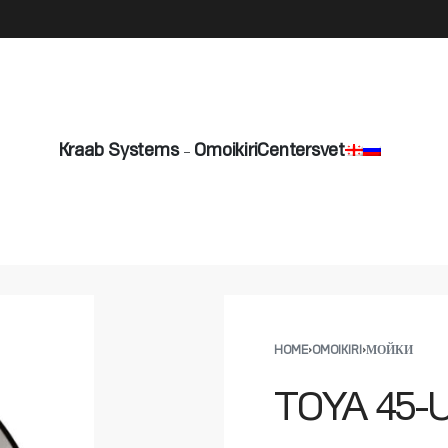
info@byshadow.ge
Kraab Systems
Omoikiri
Centersvet
HOME
›
OMOIKIRI
›
МОЙКИ
TOYA 45-U