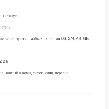
льнотянутое
 сталь
е используется в мойках с цветами LG, GM, AB, GB.
м:
0.8
е, донный клапан, сифон, слив, перелив