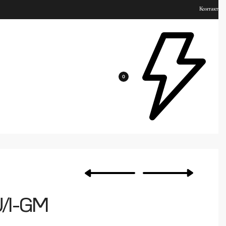
Контакт
0
/I-GM