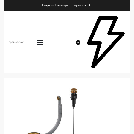
Георгий Саакадзе II переулок, #1
0