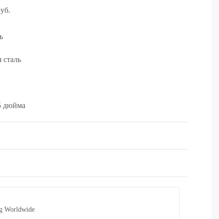
уб.
ь
 сталь
5 дюйма
Rated
0
out of 5
ng Worldwide