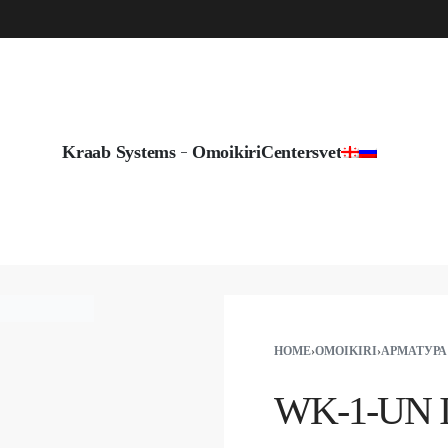
info@byshadow.ge
Kraab Systems
Omoikiri
Centersvet
HOME
›
OMOIKIRI
›
АРМАТУРА
WK-1-UN 