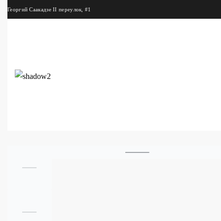
Георгий Саакадзе II переулок, #1