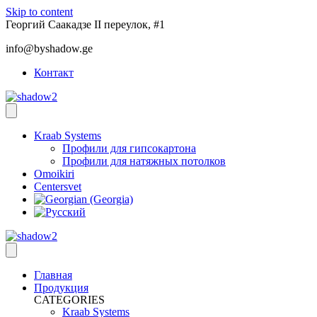
Skip to content
Георгий Саакадзе II переулок, #1
info@byshadow.ge
Контакт
Kraab Systems
Профили для гипсокартона
Профили для натяжных потолков
Omoikiri
Centersvet
Главная
Продукция
CATEGORIES
Kraab Systems