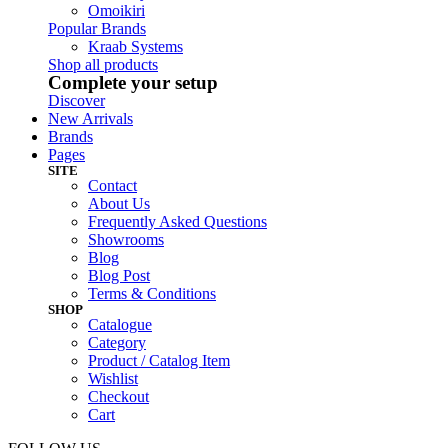
Omoikiri
Popular Brands
Kraab Systems
Shop all products
Complete your setup
Discover
New Arrivals
Brands
Pages
SITE
Contact
About Us
Frequently Asked Questions
Showrooms
Blog
Blog Post
Terms & Conditions
SHOP
Catalogue
Category
Product / Catalog Item
Wishlist
Checkout
Cart