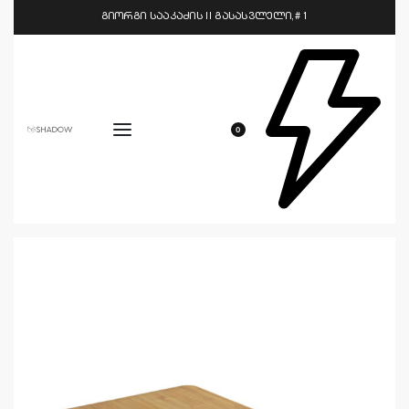
გიორგი სააკაძის II გასასვლელი,# 1
0