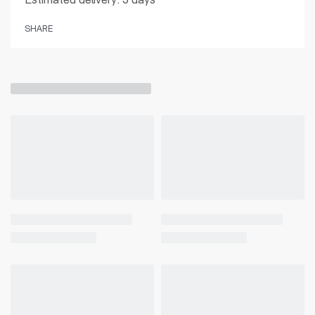
Estimated delivery:
3 days
SHARE