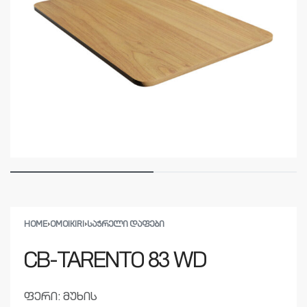
HOME
›
OMOIKIRI
›
ᲡᲐᲭᲠᲔᲚᲘ ᲓᲐᲤᲔᲑᲘ
CB-TARENTO 83 WD
ფერი: მუხის