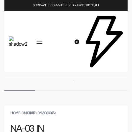
გიორგი სააკაძის II გასასვლელი,# 1
0
HOME
›
OMOIKIRI
›
ᲐᲠᲛᲐᲢᲣᲠᲐ
NA-03 IN