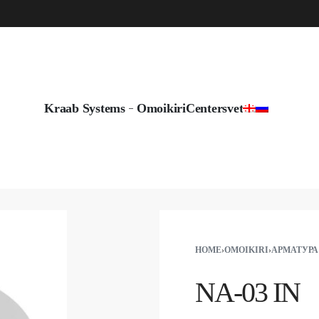
info@byshadow.ge
Kraab Systems
Omoikiri
Centersvet
HOME
›
OMOIKIRI
›
АРМАТУРА
NA-03 IN