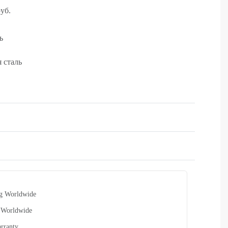
уб.
ь
 сталь
Rated
0
out of 5
ng Worldwide
 Worldwide
rranty