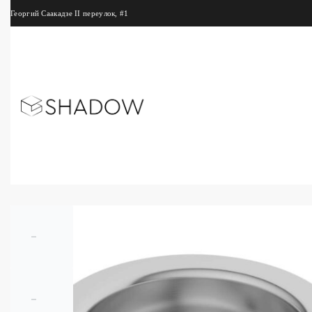
Георгий Саакадзе II переулок, #1