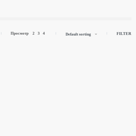
Просмотр
2
3
4
FILTER
Default sorting
KRAAB 4.0