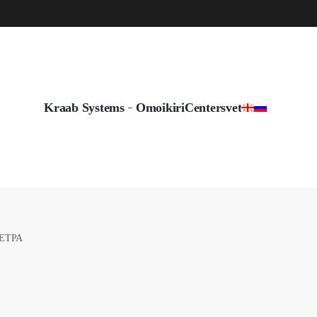
info@byshadow.ge
Kraab Systems
Omoikiri
Centersvet
ТРА​