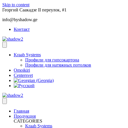
Skip to content
Георгий Саакадзе II переулок, #1
info@byshadow.ge
Контакт
Kraab Systems
Профили для гипсокартона
Профили для натяжных потолков
Omoikiri
Centersvet
Главная
Продукция
CATEGORIES
Kraab Systems