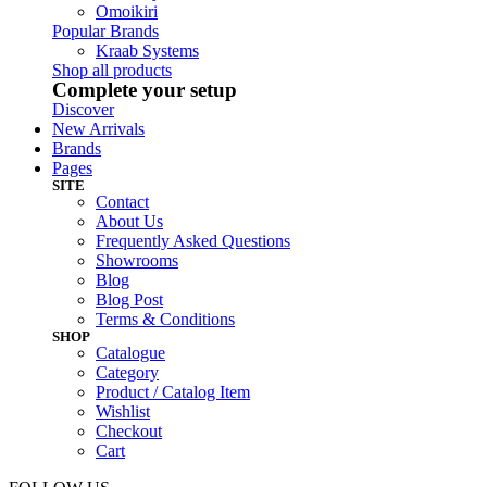
Omoikiri
Popular Brands
Kraab Systems
Shop all products
Complete your setup
Discover
New Arrivals
Brands
Pages
SITE
Contact
About Us
Frequently Asked Questions
Showrooms
Blog
Blog Post
Terms & Conditions
SHOP
Catalogue
Category
Product / Catalog Item
Wishlist
Checkout
Cart